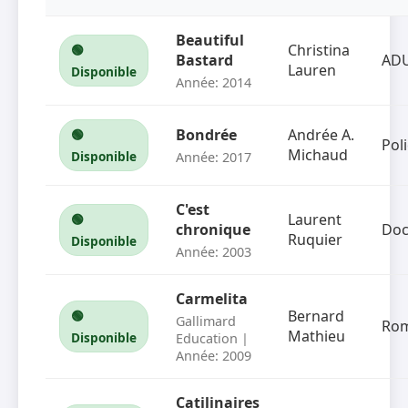
Beautiful
Christina
🟢
Bastard
AD
Lauren
Disponible
Année: 2014
Bondrée
Andrée A.
🟢
Poli
Michaud
Disponible
Année: 2017
C'est
Laurent
🟢
chronique
Doc
Ruquier
Disponible
Année: 2003
Carmelita
Bernard
🟢
Gallimard
Ro
Mathieu
Disponible
Education |
Année: 2009
Catilinaires