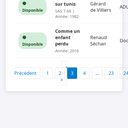
🟢
Gérard
sur tunis
AD
de Villiers
Disponible
SAS T.68 |
Année: 1982
Comme un
enfant
Renaud
🟢
Doc
perdu
Séchan
Disponible
Année: 2016
«
Précédent
1
2
3
4
...
23
2
»