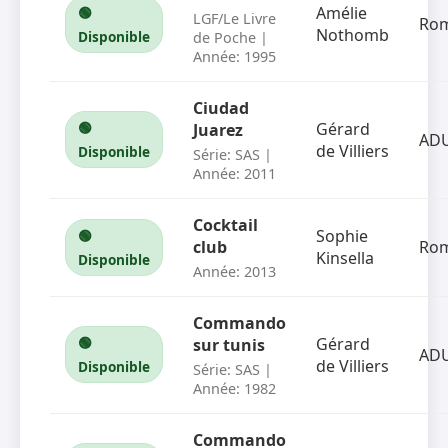
Amélie
🟢
LGF/Le Livre
Ro
Nothomb
Disponible
de Poche |
Année: 1995
Ciudad
🟢
Gérard
Juarez
AD
de Villiers
Disponible
Série: SAS |
Année: 2011
Cocktail
Sophie
🟢
club
Ro
Kinsella
Disponible
Année: 2013
Commando
🟢
Gérard
sur tunis
AD
de Villiers
Disponible
Série: SAS |
Année: 1982
Commando